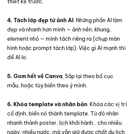
thiết kế trước
.
4. Tách lớp đẹp từ ảnh AI
. Những phần AI làm
đẹp và nhanh hơn mình — ảnh nền, khung,
element nhỏ — mình tách riêng ra (chụp màn
hình hoặc prompt tách lớp)
. Việc gì AI mạnh thì
để AI lo
.
5. Gom hết về Canva
. Sắp lại theo bố cục
mẫu, hoặc tùy biến theo ý mình
.
6. Khóa template và nhân bản
. Khóa các vị trí
cố định, biến nó thành template
. Từ đó nhân
nhanh thành poster, lịch khởi hành… cho nhiều
ngày, nhiều nước, mà vẫn giữ được chất du lịch