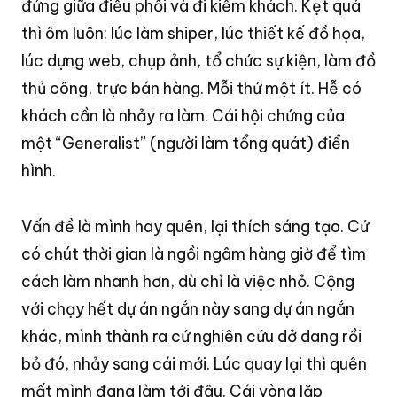
đứng giữa điều phối và đi kiếm khách. Kẹt quá
thì ôm luôn: lúc làm shiper, lúc thiết kế đồ họa,
lúc dựng web, chụp ảnh, tổ chức sự kiện, làm đồ
thủ công, trực bán hàng. Mỗi thứ một ít. Hễ có
khách cần là nhảy ra làm. Cái hội chứng của
một “Generalist” (người làm tổng quát) điển
hình.
Vấn đề là mình hay quên, lại thích sáng tạo
. Cứ
có chút thời gian là ngồi ngâm hàng giờ để tìm
cách làm nhanh hơn, dù chỉ là việc nhỏ
. Cộng
với chạy hết dự án ngắn này sang dự án ngắn
khác, mình thành ra cứ nghiên cứu dở dang rồi
bỏ đó, nhảy sang cái mới
. Lúc quay lại thì quên
mất mình đang làm tới đâu
. Cái vòng lặp