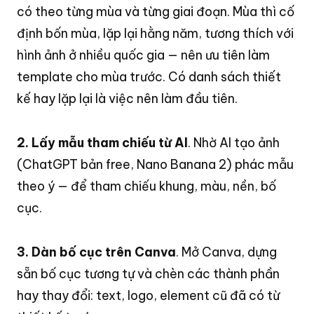
có theo từng mùa và từng giai đoạn
. Mùa thì cố
định bốn mùa, lặp lại hằng năm, tương thích với
hình ảnh ở nhiều quốc gia — nên ưu tiên làm
template cho mùa trước
. Có danh sách thiết
kế hay lặp lại là việc nên làm đầu tiên
.
2. Lấy mẫu tham chiếu từ AI
. Nhờ AI tạo ảnh
(ChatGPT bản free, Nano Banana 2) phác mẫu
theo ý — để tham chiếu khung, màu, nền, bố
cục
.
3. Dàn bố cục trên Canva
. Mở Canva, dựng
sẵn bố cục tương tự và chèn các thành phần
hay thay đổi: text, logo, element cũ đã có từ