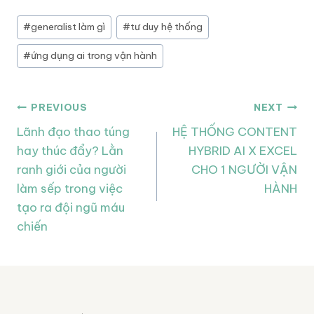
Post
#
generalist làm gì
#
tư duy hệ thống
Tags:
#
ứng dụng ai trong vận hành
Điều
PREVIOUS
NEXT
Lãnh đạo thao túng
HỆ THỐNG CONTENT
hướng
hay thúc đẩy? Lằn
HYBRID AI X EXCEL
bài
ranh giới của người
CHO 1 NGƯỜI VẬN
làm sếp trong việc
HÀNH
viết
tạo ra đội ngũ máu
chiến