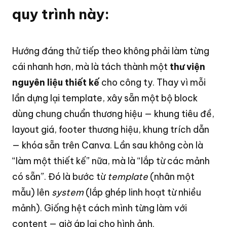
quy trình này:
Hướng đáng thử tiếp theo không phải làm từng
cái nhanh hơn, mà là tách thành một
thư viện
nguyên liệu thiết kế
cho công ty. Thay vì mỗi
lần dựng lại template, xây sẵn một bộ block
dùng chung chuẩn thương hiệu — khung tiêu đề,
layout giá, footer thương hiệu, khung trích dẫn
— khóa sẵn trên Canva. Lần sau không còn là
“làm một thiết kế” nữa, mà là “lắp từ các mảnh
có sẵn”. Đó là bước từ
template
(nhân một
mẫu) lên
system
(lắp ghép linh hoạt từ nhiều
mảnh). Giống hệt cách mình từng làm với
content — giờ áp lại cho hình ảnh.