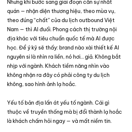
Nhưng khi bước sang giai đoạn cần sự nhất
quán — nhận diện thương hiệu, theo mùa vụ,
theo đúng “chất” của du lịch outbound Việt
Nam — thì AI đuối
. Phong cách thị trường nội
địa khác với tiêu chuẩn quốc tế mà AI được
học
. Để ý kỹ sẽ thấy: brand nào xài thiết kế AI
nguyên si là nhìn ra liền, nó hơi… giả
. Không bắt
nhịp với ngành
. Khách tiềm năng nhìn vào
không nhận ra đây có phải công ty du lịch
không, sao hình ảnh lạ hoắc
.
Yếu tố bản địa lấn át yếu tố ngành
. Cái gì
thuộc về truyền thống mà bị đổi thành lạ hoắc
là khách chấm hỏi ngay — và mất niềm tin
.