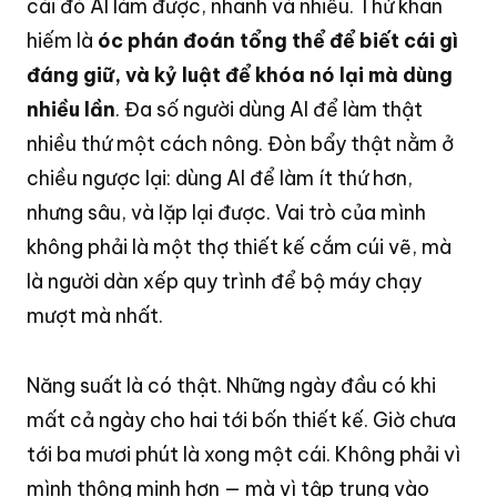
cái đó AI làm được, nhanh và nhiều
. Thứ khan
hiếm là
óc phán đoán tổng thể để biết cái gì
đáng giữ, và kỷ luật để khóa nó lại mà dùng
nhiều lần
. Đa số người dùng AI để làm thật
nhiều thứ một cách nông
. Đòn bẩy thật nằm ở
chiều ngược lại: dùng AI để làm ít thứ hơn,
nhưng sâu, và lặp lại được
. Vai trò của mình
không phải là một thợ thiết kế cắm cúi vẽ, mà
là người dàn xếp quy trình để bộ máy chạy
mượt mà nhất.
Năng suất là có thật
. Những ngày đầu có khi
mất cả ngày cho hai tới bốn thiết kế
. Giờ chưa
tới ba mươi phút là xong một cái
. Không phải vì
mình thông minh hơn — mà vì tập trung vào