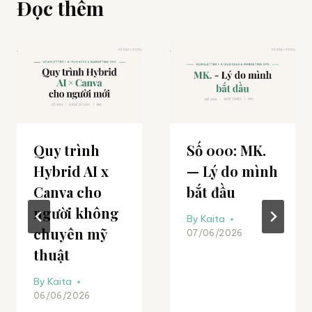
Đọc thêm
Quy trình
Số 000: MK.
Hybrid AI x
— Lý do mình
Canva cho
bắt đầu
người không
By
Kaita
chuyên mỹ
07/06/2026
thuật
By
Kaita
06/06/2026