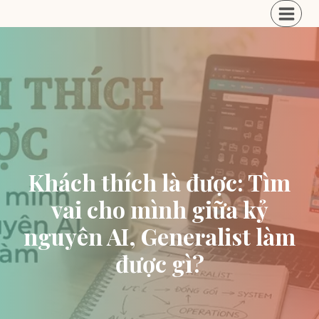
Skip
to
content
Khách thích là được: Tìm
vai cho mình giữa kỷ
nguyên AI, Generalist làm
được gì?